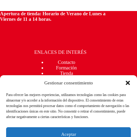
Apertura de tienda:
Horario de Verano de Lunes a
Viernes de 11 a 14 horas.
ENLACES DE INTERÉS
Contacto
Formación
Tienda
Kit Digital
Gestionar consentimiento
Blog
Para ofrecer las mejores experiencias, utilizamos tecnologías como las cookies para
almacenar y/o acceder a la información del dispositivo. El consentimiento de estas
REDES SOCIALES
tecnologías nos permitirá procesar datos como el comportamiento de navegación o las
identificaciones únicas en este sitio. No consentir o retirar el consentimiento, puede
afectar negativamente a ciertas características y funciones.
Aceptar
CONTACTO