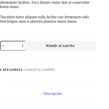
elementum facilisis. Arcu dictum varius duis at consectetur
lorem donec.
Tincidunt tortor aliquam nulla facilisi cras fermentum odio.
Sed tempus urna et pharetra pharetra massa massa.
HTC
Añadir al carrito
Vive
Pro
2
cantidad
CATEGORÍAS:
GADGETS
,
GAMING
Descripción