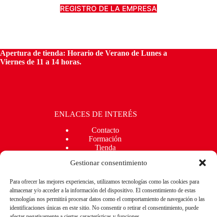
REGISTRO DE LA EMPRESA
Apertura de tienda:
Horario de Verano de Lunes a
Viernes de 11 a 14 horas.
ENLACES DE INTERÉS
Contacto
Formación
Tienda
Kit Digital
Gestionar consentimiento
Blog
Para ofrecer las mejores experiencias, utilizamos tecnologías como las cookies para
almacenar y/o acceder a la información del dispositivo. El consentimiento de estas
REDES SOCIALES
tecnologías nos permitirá procesar datos como el comportamiento de navegación o las
identificaciones únicas en este sitio. No consentir o retirar el consentimiento, puede
afectar negativamente a ciertas características y funciones.