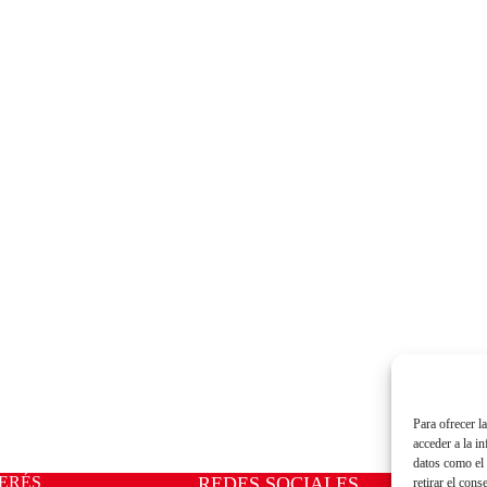
Para ofrecer l
acceder a la i
datos como el 
ERÉS
REDES SOCIALES
retirar el cons