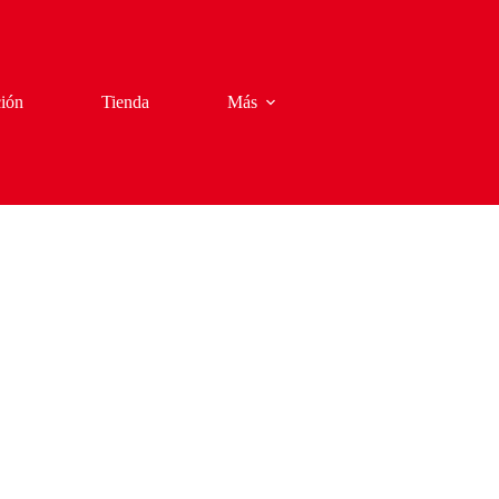
ión
Tienda
Más