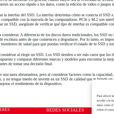
uieren un acceso rápido a los datos, como la edición de video o juegos i
ar la interfaz del SSD. La interfaz determina cómo se conecta el SSD 
te compatible con la mayoría de las computadoras. PCIe y M.2 son inte
un SSD, asegúrate de verificar qué tipo de interfaz es compatible con 
a considerar. A diferencia de los discos duros tradicionales, los SSD no
 escritura antes de que comiencen a degradarse. Por lo tanto, es import
e monitoreo de salud para que puedas verificar el estado de tu SSD y to
 considerar al elegir un SSD. Los SSD tienden a ser más caros que los d
esupuesto y comparar diferentes marcas y modelos para encontrar la mejo
antes de tomar una decisión final.
una tarea abrumadora, pero al considerar factores como la capacidad, la
as, y no tengas miedo de invertir en un SSD de calidad que te brinde 
jorar el rendimiento de tu dispositivo.
Para ofrecer l
acceder a la i
datos como el 
ERÉS
REDES SOCIALES
retirar el cons