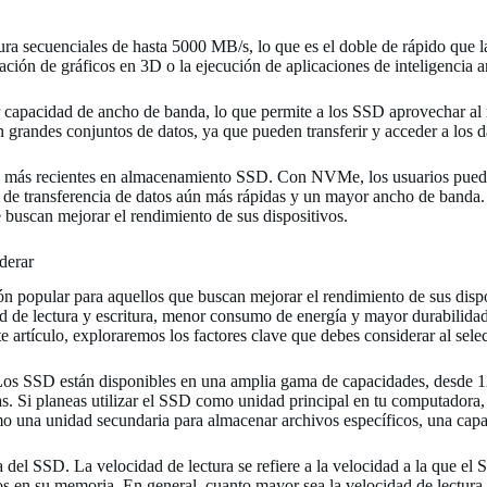
ra secuenciales de hasta 5000 MB/s, lo que es el doble de rápido que la
ción de gráficos en 3D o la ejecución de aplicaciones de inteligencia ar
capacidad de ancho de banda, lo que permite a los SSD aprovechar al 
on grandes conjuntos de datos, ya que pueden transferir y acceder a los 
 más recientes en almacenamiento SSD. Con NVMe, los usuarios pueden 
s de transferencia de datos aún más rápidas y un mayor ancho de banda
 buscan mejorar el rendimiento de sus dispositivos.
derar
n popular para aquellos que buscan mejorar el rendimiento de sus dispo
ad de lectura y escritura, menor consumo de energía y mayor durabilida
e artículo, exploraremos los factores clave que debes considerar al sel
 Los SSD están disponibles en una amplia gama de capacidades, desde 1
s. Si planeas utilizar el SSD como unidad principal en tu computadora,
omo una unidad secundaria para almacenar archivos específicos, una capa
ura del SSD. La velocidad de lectura se refiere a la velocidad a la que 
tos en su memoria. En general, cuanto mayor sea la velocidad de lectura 