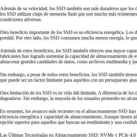
Además de su velocidad, los SSD también son más duraderos que los disc
los SSD utilizan chips de memoria flash que son mucho más resistentes a 
condiciones adversas.
Otro beneficio importante de los SSD es su eficiencia energética. Los d
portátil. Por otro lado, los SSD consumen mucha menos energía, lo que 
Además de estos beneficios, los SSD también ofrecen una mayor capaci
fabricantes han logrado aumentar la capacidad de almacenamiento de est
almacenar grandes cantidades de datos, como archivos multimedia y ju
Sin embargo, a pesar de todos estos beneficios, los SSD también tienen 
que puede ser un factor limitante para aquellos con un presupuesto aj
Otra limitación de los SSD es su vida útil limitada. A diferencia de lo
degradarse. Sin embargo, la mayoría de los usuarios promedio no alcanza
En resumen, los avances más recientes en el almacenamiento SSD han l
eficiencia energética y capacidad de almacenamiento. Aunque tienen alg
opción superior para aquellos que buscan un rendimiento y una confia
Las Últimas Tecnologías en Almacenamiento SSD: NVMe y PCIe 4.0