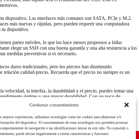
ntensivos.
a tu dispositivo. Las interfaces más comunes son SATA, PCIe y M.2.
rfaces más nuevas y rápidas, pero pueden requerir una computadora
tu dispositivo.
 tienen partes móviles, lo que los hace menos propensos a fallas
ante elegir un SSD con una buena garantía y una alta resistencia a los
mar medidas preventivas si es necesario.
iscos duros tradicionales, pero los precios han disminuido
r relación calidad-precio. Recuerda que el precio no siempre es un
 velocidad, la interfaz, la durabilidad y el precio, puedes tomar una
un rendimiento óptimo y una mayor durabilidad. Con un poco de
Gestionar consentimiento
as mejores experiencias, utilizamos tecnologías como las cookies para almacenar y/o
nformación del dispositivo. El consentimiento de estas tecnologías nos permitirá procesar
comportamiento de navegación o las identificaciones únicas en este sitio. No consentir o
CONTACTO
entimiento, puede afectar negativamente a ciertas características y funciones.