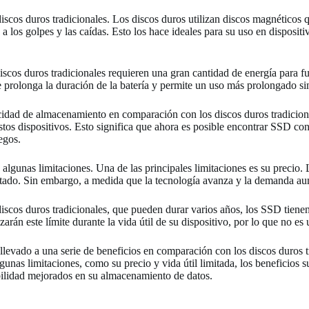
os duros tradicionales. Los discos duros utilizan discos magnéticos qu
los golpes y las caídas. Esto los hace ideales para su uso en dispositiv
iscos duros tradicionales requieren una gran cantidad de energía para fu
prolonga la duración de la batería y permite un uso más prolongado sin
dad de almacenamiento en comparación con los discos duros tradiciona
os dispositivos. Esto significa que ahora es posible encontrar SSD con 
egos.
algunas limitaciones. Una de las principales limitaciones es su precio. 
ustado. Sin embargo, a medida que la tecnología avanza y la demanda au
s discos duros tradicionales, que pueden durar varios años, los SSD tien
rán este límite durante la vida útil de su dispositivo, por lo que no es
levado a una serie de beneficios en comparación con los discos duros 
unas limitaciones, como su precio y vida útil limitada, los beneficios 
bilidad mejorados en su almacenamiento de datos.