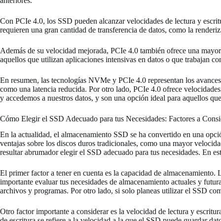
anteriores.
Con PCIe 4.0, los SSD pueden alcanzar velocidades de lectura y escritu
requieren una gran cantidad de transferencia de datos, como la renderiza
Además de su velocidad mejorada, PCIe 4.0 también ofrece una mayor 
aquellos que utilizan aplicaciones intensivas en datos o que trabajan c
En resumen, las tecnologías NVMe y PCIe 4.0 representan los avances
como una latencia reducida. Por otro lado, PCIe 4.0 ofrece velocidade
y accedemos a nuestros datos, y son una opción ideal para aquellos que
Cómo Elegir el SSD Adecuado para tus Necesidades: Factores a Consi
En la actualidad, el almacenamiento SSD se ha convertido en una opció
ventajas sobre los discos duros tradicionales, como una mayor velocid
resultar abrumador elegir el SSD adecuado para tus necesidades. En est
El primer factor a tener en cuenta es la capacidad de almacenamiento.
importante evaluar tus necesidades de almacenamiento actuales y futura
archivos y programas. Por otro lado, si solo planeas utilizar el SSD c
Otro factor importante a considerar es la velocidad de lectura y escrit
de escritura se refiere a la velocidad a la que el SSD puede guardar da