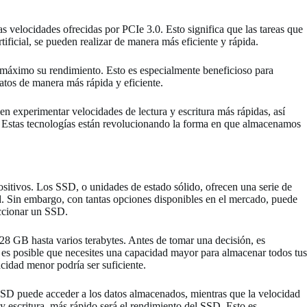
s velocidades ofrecidas por PCIe 3.0. Esto significa que las tareas que
tificial, se pueden realizar de manera más eficiente y rápida.
máximo su rendimiento. Esto es especialmente beneficioso para
datos de manera más rápida y eficiente.
experimentar velocidades de lectura y escritura más rápidas, así
. Estas tecnologías están revolucionando la forma en que almacenamos
sitivos. Los SSD, o unidades de estado sólido, ofrecen una serie de
d. Sin embargo, con tantas opciones disponibles en el mercado, puede
eccionar un SSD.
28 GB hasta varios terabytes. Antes de tomar una decisión, es
 es posible que necesites una capacidad mayor para almacenar todos tus
cidad menor podría ser suficiente.
el SSD puede acceder a los datos almacenados, mientras que la velocidad
y escritura, más rápido será el rendimiento del SSD. Esto es